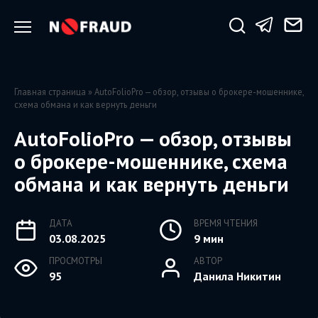
Перейти
к
содержанию
Главная страница
»
AutoFolioPro — обзор, отзывы о брокере-мошеннике,
схема обмана и как вернуть деньги
AutoFolioPro — обзор, отзывы
о брокере-мошеннике, схема
обмана и как вернуть деньги
ДАТА
ВРЕМЯ ЧТЕНИЯ
03.08.2025
9 мин
ПРОСМОТРЫ
АВТОР
95
Данила Никитин