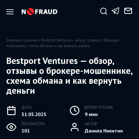
Перейти
к
содержанию
Главная страница
»
Bestport Ventures — обзор, отзывы о брокере-
мошеннике, схема обмана и как вернуть деньги
Bestport Ventures — обзор,
отзывы о брокере-мошеннике,
схема обмана и как вернуть
деньги
ДАТА
ВРЕМЯ ЧТЕНИЯ
31.05.2025
9 мин
ПРОСМОТРЫ
АВТОР
101
Данила Никитин