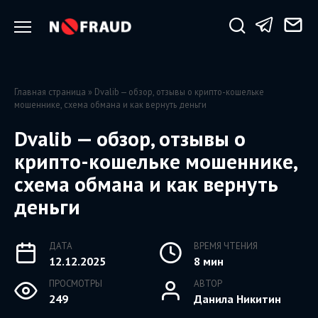
Перейти
к
содержанию
Главная страница
»
Dvalib — обзор, отзывы о крипто-кошельке
мошеннике, схема обмана и как вернуть деньги
Dvalib — обзор, отзывы о
крипто-кошельке мошеннике,
схема обмана и как вернуть
деньги
ДАТА
ВРЕМЯ ЧТЕНИЯ
12.12.2025
8 мин
ПРОСМОТРЫ
АВТОР
249
Данила Никитин