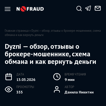
Перейти
к
содержанию
Главная страница
»
Dyzni — обзор, отзывы о брокере-мошеннике, схема
обмана и как вернуть деньги
Dyzni — обзор, отзывы о
брокере-мошеннике, схема
обмана и как вернуть деньги
ДАТА
ВРЕМЯ ЧТЕНИЯ
13.05.2026
9 мин
ПРОСМОТРЫ
АВТОР
355
Данила Никитин