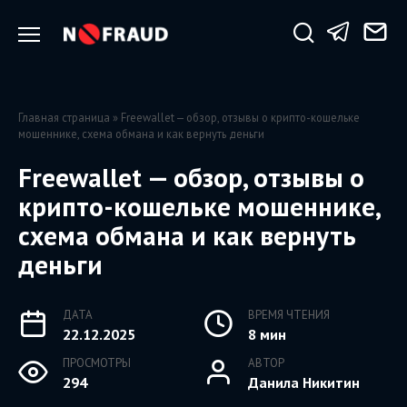
Перейти
к
содержанию
Главная страница
»
Freewallet — обзор, отзывы о крипто-кошельке
мошеннике, схема обмана и как вернуть деньги
Freewallet — обзор, отзывы о
крипто-кошельке мошеннике,
схема обмана и как вернуть
деньги
ДАТА
ВРЕМЯ ЧТЕНИЯ
22.12.2025
8 мин
ПРОСМОТРЫ
АВТОР
294
Данила Никитин