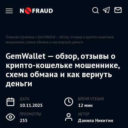
Перейти
к
содержанию
Главная страница
»
GemWallet — обзор, отзывы о крипто-кошельке
мошеннике, схема обмана и как вернуть деньги
GemWallet — обзор, отзывы о
крипто-кошельке мошеннике,
схема обмана и как вернуть
деньги
ДАТА
ВРЕМЯ ЧТЕНИЯ
10.11.2025
12 мин
ПРОСМОТРЫ
АВТОР
255
Данила Никитин