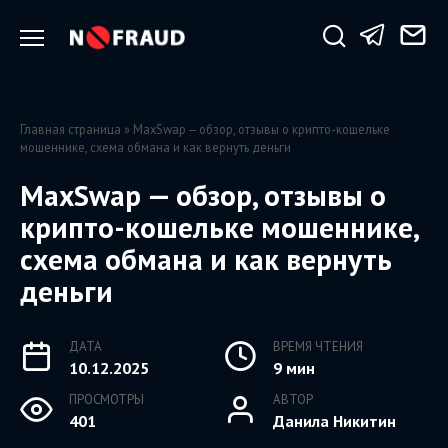
Перейти
к
содержанию
Главная страница
»
MaxSwap — обзор, отзывы о крипто-кошельке
мошеннике, схема обмана и как вернуть деньги
MaxSwap — обзор, отзывы о
крипто-кошельке мошеннике,
схема обмана и как вернуть
деньги
ДАТА
ВРЕМЯ ЧТЕНИЯ
10.12.2025
9 мин
ПРОСМОТРЫ
АВТОР
401
Данила Никитин