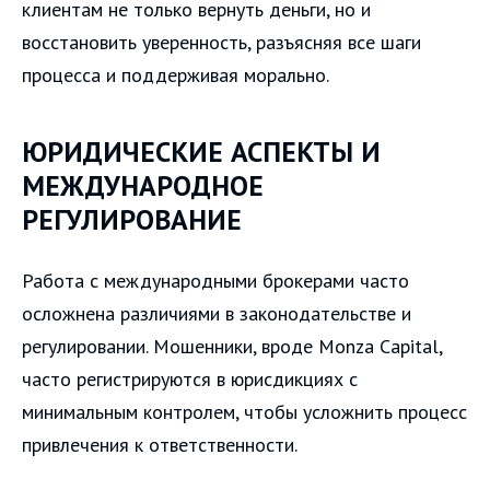
клиентам не только вернуть деньги, но и
восстановить уверенность, разъясняя все шаги
процесса и поддерживая морально.
ЮРИДИЧЕСКИЕ АСПЕКТЫ И
МЕЖДУНАРОДНОЕ
РЕГУЛИРОВАНИЕ
Работа с международными брокерами часто
осложнена различиями в законодательстве и
регулировании. Мошенники, вроде Monza Capital,
часто регистрируются в юрисдикциях с
минимальным контролем, чтобы усложнить процесс
привлечения к ответственности.