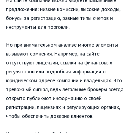
На сайте компании можно увидеть заманчивые
предложения: низкие комиссии, высокие доходы,
бонусы за регистрацию, разные типы счетов и
инструменты для торговли.
Но при внимательном анализе многие элементы
вызывают сомнения. Например, на сайте
отсутствуют лицензии, ссылки на финансовых
регуляторов или подробная информация о
юридическом адресе компании и владельцах. Это
тревожный сигнал, ведь легальные брокеры всегда
открыто публикуют информацию о своей
регистрации, лицензиях и регулирующих органах,
чтобы обеспечить доверие клиентов.