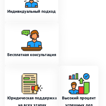
Индивидуальный подход
Бесплатная консультация
Юридическая поддержка
Высокий процент
на всех этапах
успешных дел