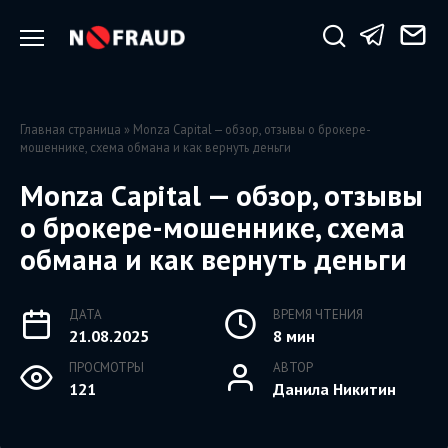
Перейти
к
содержанию
Главная страница
»
Monza Capital — обзор, отзывы о брокере-
мошеннике, схема обмана и как вернуть деньги
Monza Capital — обзор, отзывы
о брокере-мошеннике, схема
обмана и как вернуть деньги
ДАТА
ВРЕМЯ ЧТЕНИЯ
21.08.2025
8 мин
ПРОСМОТРЫ
АВТОР
121
Данила Никитин