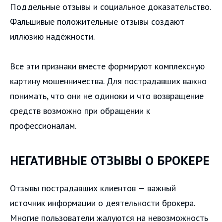
Поддельные отзывы и социальное доказательство.
Фальшивые положительные отзывы создают
иллюзию надёжности.
Все эти признаки вместе формируют комплексную
картину мошенничества. Для пострадавших важно
понимать, что они не одиноки и что возвращение
средств возможно при обращении к
профессионалам.
НЕГАТИВНЫЕ ОТЗЫВЫ О БРОКЕРЕ
Отзывы пострадавших клиентов — важный
источник информации о деятельности брокера.
Многие пользователи жалуются на невозможность