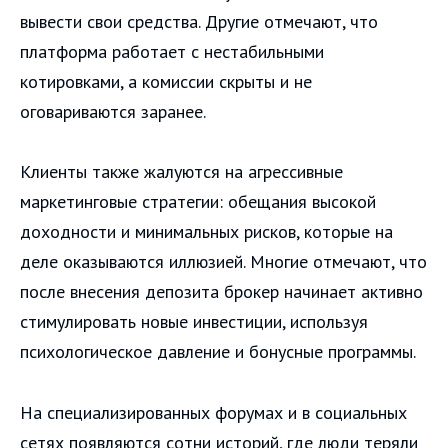
вывести свои средства. Другие отмечают, что
платформа работает с нестабильными
котировками, а комиссии скрыты и не
оговариваются заранее.
Клиенты также жалуются на агрессивные
маркетинговые стратегии: обещания высокой
доходности и минимальных рисков, которые на
деле оказываются иллюзией. Многие отмечают, что
после внесения депозита брокер начинает активно
стимулировать новые инвестиции, используя
психологическое давление и бонусные программы.
На специализированных форумах и в социальных
сетях появляются сотни историй, где люди теряли