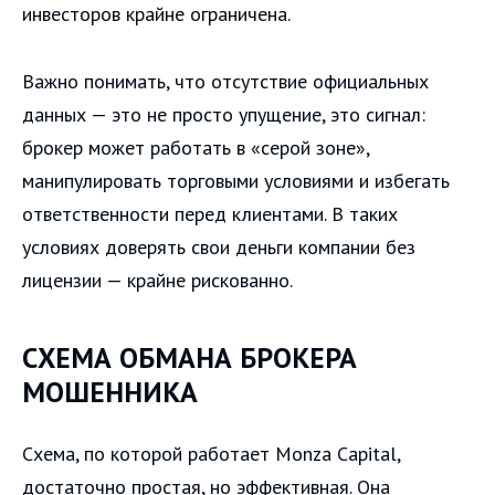
инвесторов крайне ограничена.
Важно понимать, что отсутствие официальных
данных — это не просто упущение, это сигнал:
брокер может работать в «серой зоне»,
манипулировать торговыми условиями и избегать
ответственности перед клиентами. В таких
условиях доверять свои деньги компании без
лицензии — крайне рискованно.
СХЕМА ОБМАНА БРОКЕРА
МОШЕННИКА
Схема, по которой работает Monza Capital,
достаточно простая, но эффективная. Она