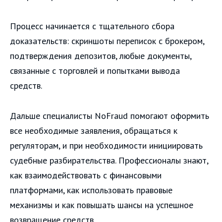
Процесс начинается с тщательного сбора
доказательств: скриншоты переписок с брокером,
подтверждения депозитов, любые документы,
связанные с торговлей и попытками вывода
средств.
Дальше специалисты NoFraud помогают оформить
все необходимые заявления, обращаться к
регуляторам, и при необходимости инициировать
судебные разбирательства. Профессионалы знают,
как взаимодействовать с финансовыми
платформами, как использовать правовые
механизмы и как повышать шансы на успешное
возвращение средств.