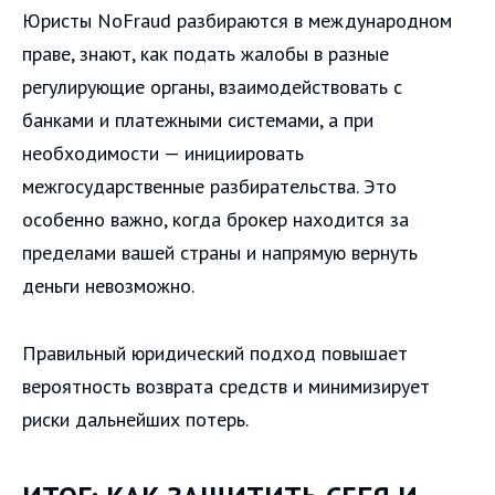
Юристы NoFraud разбираются в международном
праве, знают, как подать жалобы в разные
регулирующие органы, взаимодействовать с
банками и платежными системами, а при
необходимости — инициировать
межгосударственные разбирательства. Это
особенно важно, когда брокер находится за
пределами вашей страны и напрямую вернуть
деньги невозможно.
Правильный юридический подход повышает
вероятность возврата средств и минимизирует
риски дальнейших потерь.