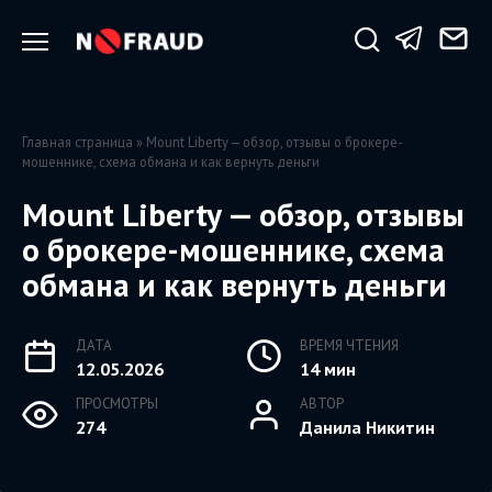
Перейти
к
содержанию
Главная страница
»
Mount Liberty — обзор, отзывы о брокере-
мошеннике, схема обмана и как вернуть деньги
Mount Liberty — обзор, отзывы
о брокере-мошеннике, схема
обмана и как вернуть деньги
ДАТА
ВРЕМЯ ЧТЕНИЯ
12.05.2026
14 мин
ПРОСМОТРЫ
АВТОР
274
Данила Никитин