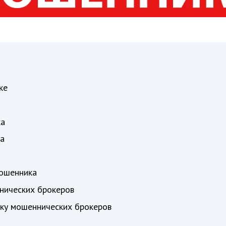
ке
ка
а
мошенника
нических брокеров
шку мошеннических брокеров