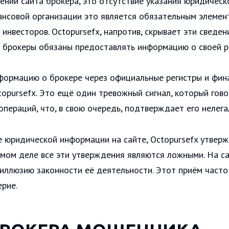
щении сайта брокера, это отсутствие указания юридичес
нансовой организации это является обязательным элеме
инвесторов. Octopursefx, напротив, скрывает эти сведе
е брокеры обязаны предоставлять информацию о своей р
формацию о брокере через официальные регистры и фина
topursefx. Это ещё один тревожный сигнал, который гово
пераций, что, в свою очередь, подтверждает его нелега
ие юридической информации на сайте, Octopursefx утве
самом деле все эти утверждения являются ложными. На 
 иллюзию законности её деятельности. Этот приём част
ерие.