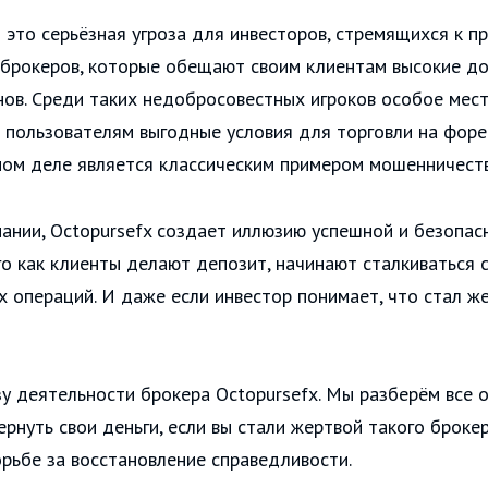
это серьёзная угроза для инвесторов, стремящихся к пр
брокеров, которые обещают своим клиентам высокие до
нов. Среди таких недобросовестных игроков особое мес
 пользователям выгодные условия для торговли на форе
мом деле является классическим примером мошенничеств
ании, Octopursefx создает иллюзию успешной и безопас
ого как клиенты делают депозит, начинают сталкиваться 
 операций. И даже если инвестор понимает, что стал ж
у деятельности брокера Octopursefx. Мы разберём все 
ернуть свои деньги, если вы стали жертвой такого броке
рьбе за восстановление справедливости.