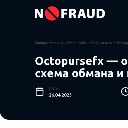
Перейти
к
содержанию
Главная страница
»
Octopursefx — обзор, отзывы о броке
Octopursefx — 
схема обмана и 
ДАТА
26.04.2025