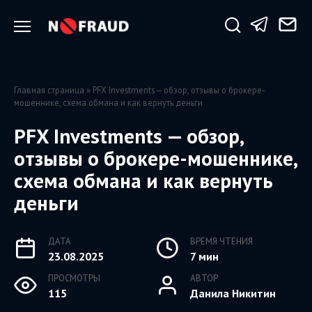
Перейти
к
содержанию
Главная страница
»
PFX Investments — обзор, отзывы о брокере-
мошеннике, схема обмана и как вернуть деньги
PFX Investments — обзор,
отзывы о брокере-мошеннике,
схема обмана и как вернуть
деньги
ДАТА
ВРЕМЯ ЧТЕНИЯ
23.08.2025
7 мин
ПРОСМОТРЫ
АВТОР
115
Данила Никитин