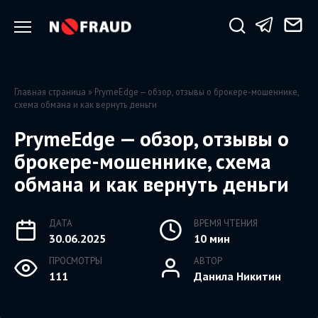
Перейти
к
содержанию
Главная страница
»
PrymeEdge — обзор, отзывы о брокере-мошеннике,
схема обмана и как вернуть деньги
PrymeEdge — обзор, отзывы о
брокере-мошеннике, схема
обмана и как вернуть деньги
ДАТА
ВРЕМЯ ЧТЕНИЯ
30.06.2025
10 мин
ПРОСМОТРЫ
АВТОР
111
Данила Никитин