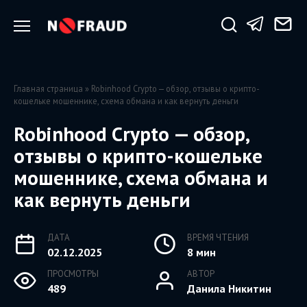
Перейти
к
содержанию
Главная страница
»
Robinhood Crypto — обзор, отзывы о крипто-
кошельке мошеннике, схема обмана и как вернуть деньги
Robinhood Crypto — обзор,
отзывы о крипто-кошельке
мошеннике, схема обмана и
как вернуть деньги
ДАТА
ВРЕМЯ ЧТЕНИЯ
02.12.2025
8 мин
ПРОСМОТРЫ
АВТОР
489
Данила Никитин